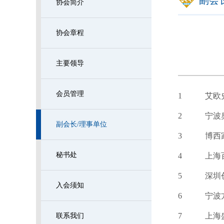
副会长/
协会简介
协会章程
主要领导
会员管理
1
艾欧
2
宁波
副会长/理事单位
3
博西
秘书处
4
上海
5
深圳
入会须知
6
宁波
7
上海
联系我们